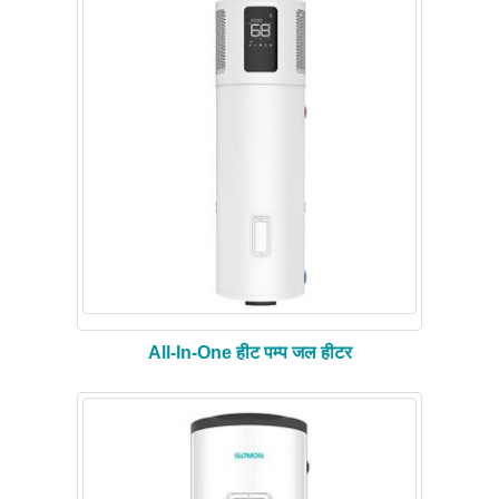
All-In-One हीट पम्प जल हीटर